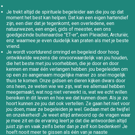
Je trekt altijd de spirituele begeleider aan die jou op dat
moment het best kan helpen. Dat kan een eigen hartendief
zijn, een dier dat je tegenkomt, een overledene, een
natuurwezen, een engel, gids of meester, een ons
goedgezinde buitenaardse "ET-er", een Pleiadiër, Arcturiër,
enz. waarmee je even duidelijk kan praten als met je beste
vriend.
Je wordt voortdurend omringd en begeleid door hoog
ontwikkelde wezens die onvoorwaardelijk van jou houden,
die het beste met jou voorhebben, die je door en door
kennen en maar één verlangen hebben: jou begeleiden om
op een zo aangenaam mogelijke manier zo snel mogelijk
thuis te komen. Onze gidsen en dieren kijken dwars door
ons heen, ze weten wie we zijn, wat we allemaal hebben
meegemaakt, wat nog niet verwerkt is, wat we echt willen
bereiken in dit leven en hoe we dat kunnen doen. Als je ze
hoort kunnen ze jou dat ook vertellen. Ze gaan het niet voor
jou doen, maar ze begeleiden je wel. Gedaan met de twijfel
en onzekerheid! Je weet altijd antwoord op de vragen waar
je mee zit en de ervaring leert je dat die antwoorden altijd
juist zijn en vaak zelfs beter dan je zelf kon bedenken! Je
hoeft nooit meer te gissen als één van je naaste