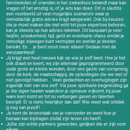
familieleden of vrienden in het ziekenhuis belandt maar kan
vragen of het ernstig is, of je iets kan doen. Dit is slechts
een voorbeeld uit veel mogelijke scenario's waar je
onmiddellijk gratis advies krijgt aangereikt. Ook bij keuzes
die je moet maken die niet echt tot jouw expertise behoren,
kan je steeds op hun advies rekenen. Dit bespaart je veel
twijfel, onzekerheid, tijd, geld en eventuele chaos omdat je
onnodige zijwegen kunt vermijden en sneller je doelen
bereikt. En .... je bent nooit meer alleen! Gedaan met de
eenzaamheid!
Jij krijgt een heel nieuwe kijk op wie je zelf bent. Hoe je het
ook draait en keert, wij zijn allemaal geprogrammeerd door
oude grote en kleine wonden, door ons gezin van oorsprong,
door de kerk, de maatschappij, de opleidingen die we wel of
niet gevolgd hebben.... Veel gedachten en overtuigingen zijn
eigenlijk niet van ons zelf. Via jouw spirituele begeleiding ga
je die lagen healen waardoor je opnieuw vrijkomt, bij jouw
ware kern komt en tot nu verborgen gaven en talenten
bevrijdt. Er is niets heerlijker dan dat! Wie weet wat ontdek
jij nog van jezelf!
Je kent de levenstaak van je viervoeter en weet hoe je
hieraan kan bijdragen zodat zijn leven zin heeft.
Jullie zijn echte partners geworden, gelijken die er zijn voor
elkaar.