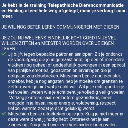
Je hebt in de training Telepathische Dierencommunicatie
en Healing al een hele weg afgelegd, maar je verlangt naar
meer.
JE WIL NOG BETER LEREN COMMUNICEREN MET DIEREN
JE ZOU NU WEL EENS EINDELIJK ECHT GOED IN JE VEL
WILLEN ZITTEN en MEESTER WORDEN OVER JE EIGEN
LEVEN
Jij blijft tegen bepaalde patronen aanlopen. Zit je ondanks
de vooruitgang die je al gemaakt hebt, op één of meerdere
vlakken nog geheel of gedeeltelijk gevangen in een spiraal
van pijnlijke emoties, gedachten en ervaringen die je
dolgraag zou doorbreken. Misschien ben je nog een stuk
onzeker, heb je nog angsten, heb je moeite om grenzen te
zetten, weet je niet wat je echt wil . Wil je je echt goed in je
vel voelen, weten wie je echt bent, je volledig veilig voelen.
Verlang je intens naar een betere gezondheid, meer
vreugde in je leven, meer energie, voldoening, respect,
liefde, warmte zodat je écht gelukkig wordt.
Misschien ben je uitgekeken op je job. Krijg je niet meer in
deze wereld wat jij nodig hebt. Ontbreekt het je aan
zingeving. Zou je het over een heel andere boeg willen