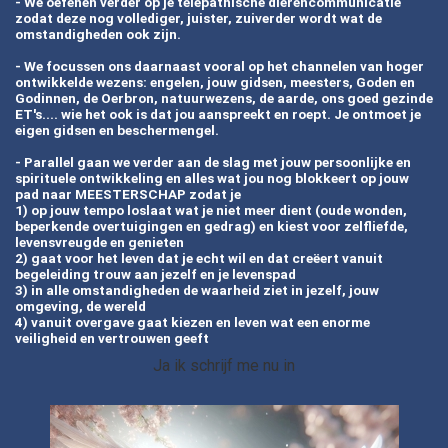
- We oefenen verder op je telepathische dierencommunicatie
zodat deze nog vollediger, juister, zuiverder wordt wat de
omstandigheden ook zijn.
- We focussen ons daarnaast vooral op het channelen van hoger
ontwikkelde wezens: engelen, jouw gidsen, meesters, Goden en
Godinnen, de Oerbron, natuurwezens, de aarde, ons goed gezinde
ET's.... wie het ook is dat jou aanspreekt en roept. Je ontmoet je
eigen gidsen en beschermengel.
- Parallel gaan we verder aan de slag met jouw persoonlijke en
spirituele ontwikkeling en alles wat jou nog blokkeert op jouw
pad naar MEESTERSCHAP zodat je
1) op jouw tempo loslaat wat je niet meer dient (oude wonden,
beperkende overtuigingen en gedrag) en kiest voor zelfliefde,
levensvreugde en genieten
2) gaat voor het leven dat je echt wil en dat creëert vanuit
begeleiding trouw aan jezelf en je levenspad
3) in alle omstandigheden de waarheid ziet in jezelf, jouw
omgeving, de wereld
4) vanuit overgave gaat kiezen en leven wat een enorme
veiligheid en vertrouwen geeft
Ja ik schrijf me nu in