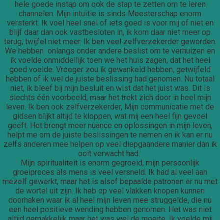
hele goede instap om ook de stap te zetten om te leren
channelen. Mijn intuïtie is sinds Meesterschap enorm
versterkt. Ik voel heel snel of iets goed is voor mij of niet en
blijf daar dan ook vastbesloten in, ik kom daar niet meer op
terug, twijfel niet meer. Ik ben veel zelfverzekerder geworden.
We hebben onlangs onder andere beslist om te verhuizen en
ik voelde onmiddellijk toen we het huis zagen, dat het heel
goed voelde. Vroeger zou ik gewankeld hebben, getwijfeld
hebben of ik wel de juiste beslissing had genomen. Nu totaal
niet, ik bleef bij mijn besluit en wist dat het juist was. Dit is
slechts één voorbeeld, maar het trekt zich door in heel mijn
leven. Ik ben ook zelfverzekerder, Mijn communicatie met de
gidsen blijkt altijd te kloppen, wat mij een heel fijn gevoel
geeft. Het brengt meer nuance en oplossingen in mijn leven,
helpt me om de juiste beslissingen te nemen en ik kan er nu
zelfs anderen mee helpen op veel diepgaandere manier dan ik
ooit verwacht had.
Mijn spiritualiteit is enorm gegroeid, mijn persoonlijk
groeiproces als mens is veel versneld. Ik had al veel aan
mezelf gewerkt, maar het is alsof bepaalde patronen er nu met
de wortel uit zijn. Ik heb op veel vlakken knopen kunnen
doorhaken waar ik al heel mijn leven mee struggelde, die nu
een heel positieve wending hebben genomen. Het was niet
altijd gemakkelijk maar het was wel de moeite. Ik voelde mij