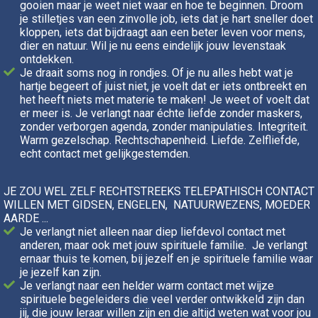
gooien maar je weet niet waar en hoe te beginnen. Droom
je stilletjes van een zinvolle job, iets dat je hart sneller doet
kloppen, iets dat bijdraagt aan een beter leven voor mens,
dier en natuur. Wil je nu eens eindelijk jouw levenstaak
ontdekken.
Je draait soms nog in rondjes. Of je nu alles hebt wat je
hartje begeert of juist niet, je voelt dat er iets ontbreekt en
het heeft niets met materie te maken! Je weet of voelt dat
er meer is. Je verlangt naar échte liefde zonder maskers,
zonder verborgen agenda, zonder manipulaties. Integriteit.
Warm gezelschap. Rechtschapenheid. Liefde. Zelfliefde,
echt contact met gelijkgestemden.
JE ZOU WEL ZELF RECHTSTREEKS TELEPATHISCH CONTACT
WILLEN MET GIDSEN, ENGELEN, NATUURWEZENS, MOEDER
AARDE ...
Je verlangt niet alleen naar diep liefdevol contact met
anderen, maar ook met jouw spirituele familie. Je verlangt
ernaar thuis te komen, bij jezelf en je spirituele familie waar
je jezelf kan zijn.
Je verlangt naar een helder warm contact met wijze
spirituele begeleiders die veel verder ontwikkeld zijn dan
jij, die jouw leraar willen zijn en die altijd weten wat voor jou