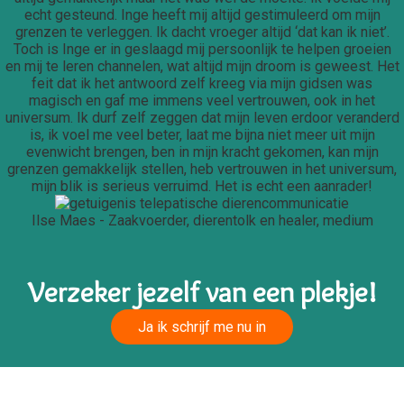
echt gesteund. Inge heeft mij altijd gestimuleerd om mijn
grenzen te verleggen. Ik dacht vroeger altijd ‘dat kan ik niet’.
Toch is Inge er in geslaagd mij persoonlijk te helpen groeien
en mij te leren channelen, wat altijd mijn droom is geweest. Het
feit dat ik het antwoord zelf kreeg via mijn gidsen was
magisch en gaf me immens veel vertrouwen, ook in het
universum. Ik durf zelf zeggen dat mijn leven erdoor veranderd
is, ik voel me veel beter, laat me bijna niet meer uit mijn
evenwicht brengen, ben in mijn kracht gekomen, kan mijn
grenzen gemakkelijk stellen, heb vertrouwen in het universum,
mijn blik is serieus verruimd. Het is echt een aanrader!
Ilse Maes - Zaakvoerder, dierentolk en healer, medium
Verzeker jezelf van een plekje!
Ja ik schrijf me nu in