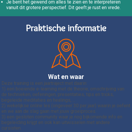
Je bent het gewend om alles te zien en te interpreteren
vanuit dit grotere perspectief. Dit geeft je rust en vrede.
Praktische informatie
Wat en waar
Deze training is een jaartraject met daarin:
1) een boeiende e-learning met de theorie, omschrijving van
de technieken, oefeningen, presentaties, tips en tricks,
begeleide meditaties en healings, ...
2) wekelijkse online les (ongeveer 30 per jaar) waarin je oefent
en we aan de slag gaan met jouw groeiproces.
3) een gesloten community waar je nog bijkomende info en
begeleiding krijgt en ook kan uitwisselen met andere
cursisten.